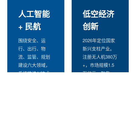
人工智能
低空经济
+ 民航
创新
围绕安全、运
2026年定位国家
行、出行、物
新兴支柱产业。
流、监管、规划
注册无人机380万
建设六大领域，
+，市场规模1.5
系统推进AI技术
万亿元。聚焦
与民航业务深度
eVTOL、无人驾
融合，42项应用
驶航空器、低空
场景指引规模化
服务保障与智能
落地。
监管。
进入详情 →
进入详情 →