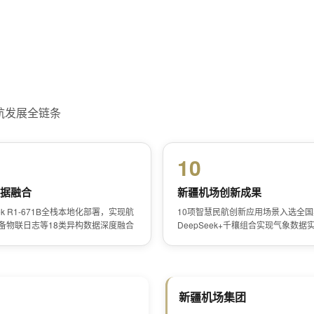
航发展全链条
10
据融合
新疆机场创新成果
ek R1-671B全栈本地化部署，实现航
10项智慧民航创新应用场景入选全
备物联日志等18类异构数据深度融合
DeepSeek+千穰组合实现气象数据
新疆机场集团